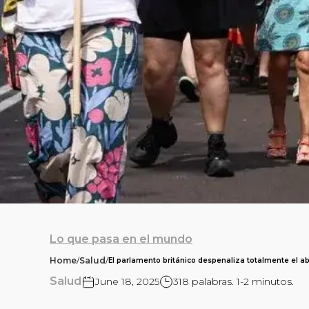
Lo que pasa en el mundo
Home
/
Salud
/
El parlamento británico despenaliza totalmente el ab
Salud
June 18, 2025
318 palabras. 1-2 minutos.