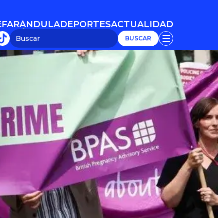
E
FARÁNDULA
DEPORTES
ACTUALIDAD
E
FARÁNDULA
DEPORTES
ACTUALIDAD