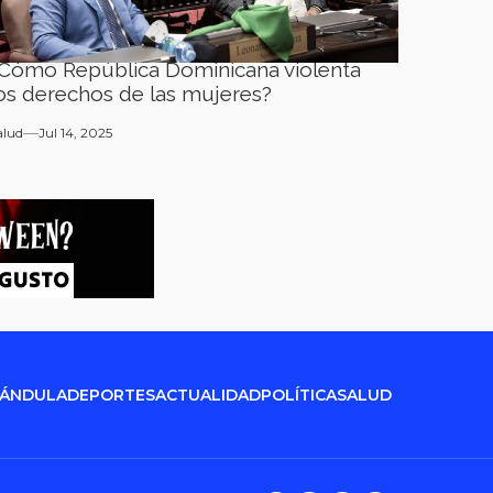
Cómo República Dominicana violenta
os derechos de las mujeres?
alud
Jul 14, 2025
RÁNDULA
DEPORTES
ACTUALIDAD
POLÍTICA
SALUD