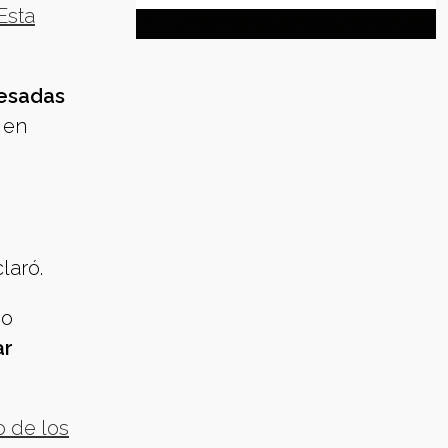
Esta
cesadas
 en
laró.
ho
ar
o de los