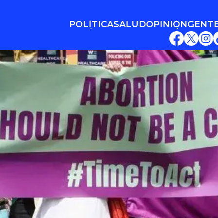
POLÍTICA
SALUD
OPINIÓN
GENT
POLÍTICA
SALUD
OPINIÓN
GENT