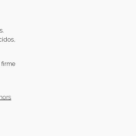
s.
cidos,
 firme
nors