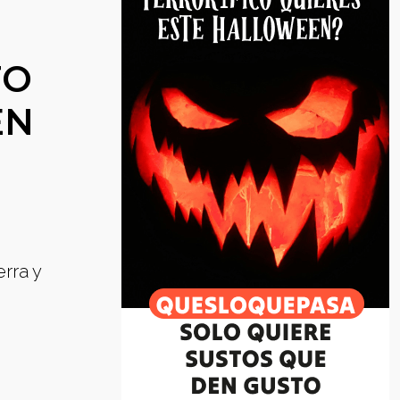
TO
EN
rra y