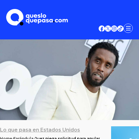
Lo que pasa en Estados Unidos
Home
Farándula
Juez niega solicitud para anular