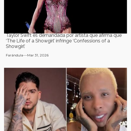
Taylor Swift es demandada por artista que afirma que
‘The Life of a Showgirl’ infringe ‘Confessions of a
Showgirl’
Farándula
Mar 31, 2026