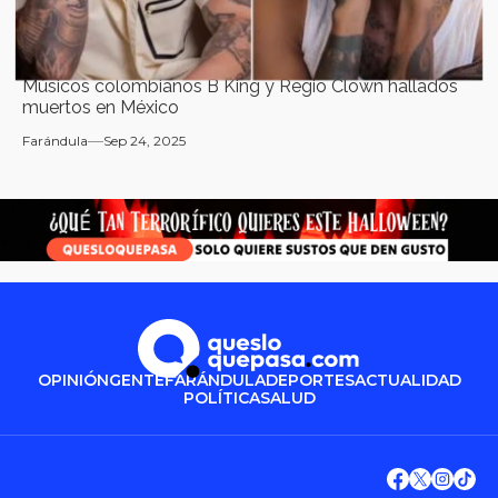
Músicos colombianos B King y Regio Clown hallados
muertos en México
Farándula
Sep 24, 2025
OPINIÓN
GENTE
FARÁNDULA
DEPORTES
ACTUALIDAD
POLÍTICA
SALUD