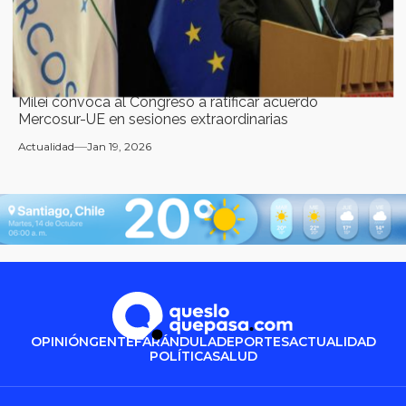
Milei convoca al Congreso a ratificar acuerdo
Mercosur-UE en sesiones extraordinarias
Actualidad
Jan 19, 2026
OPINIÓN
GENTE
FARÁNDULA
DEPORTES
ACTUALIDAD
POLÍTICA
SALUD