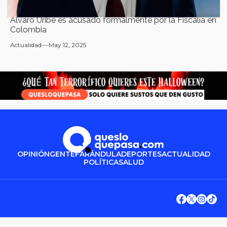
Álvaro Uribe es acusado formalmente por la Fiscalía en
Colombia
Actualidad
May 12, 2025
OPINIÓN
GENTE
FARÁNDULA
DEPORTES
ACTUALIDAD
POLÍTICA
SALUD