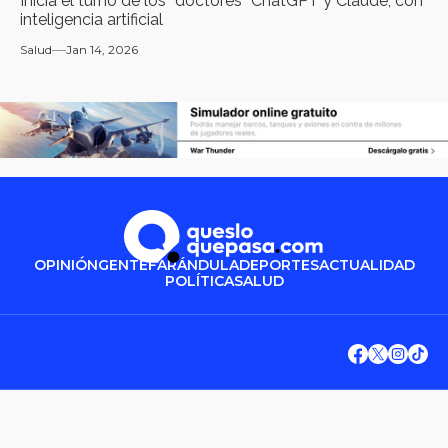
Inicia el turno de los “doctores” ChatGPT y Claude, con
inteligencia artificial
Salud
Jan 14, 2026
OPINIÓN
GENTE
FARÁNDULA
DEPORTES
ACTUALIDAD
POLÍTICA
SALUD