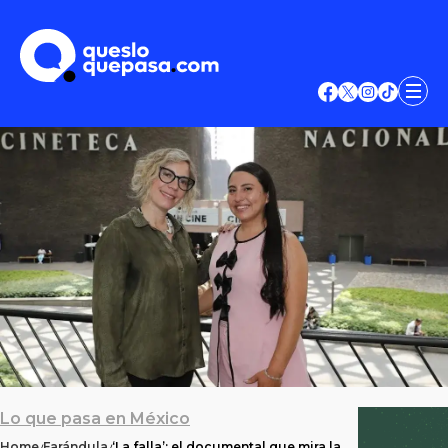
Lo que pasa en México
Home
Farándula
‘La falla’: el documental que mira la