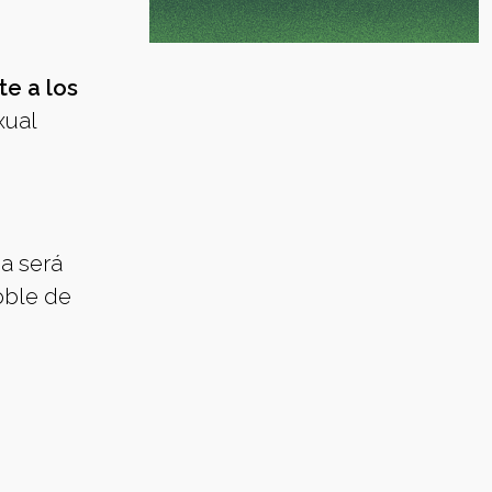
te a los
xual
a será
doble de