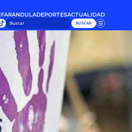
E
FARÁNDULA
DEPORTES
ACTUALIDAD
E
FARÁNDULA
DEPORTES
ACTUALIDAD