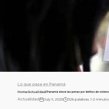
Lo que pasa en Panamá
Home
/
Actualidad
/
Panamá eleva las penas por delitos de violenc
Actualidad
July 9, 2025
326 palabras. 1-2 minuto