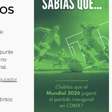
TOS
de
epunte
ino
al.
gulador
tintos