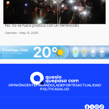
No, no se hace política con un feminicidio
Opinión
May 12, 2025
OPINIÓN
GENTE
FARÁNDULA
DEPORTES
ACTUALIDAD
POLÍTICA
SALUD