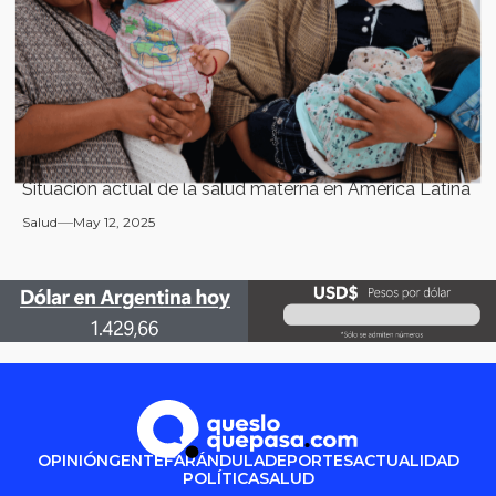
Situación actual de la salud materna en América Latina
Salud
May 12, 2025
OPINIÓN
GENTE
FARÁNDULA
DEPORTES
ACTUALIDAD
POLÍTICA
SALUD