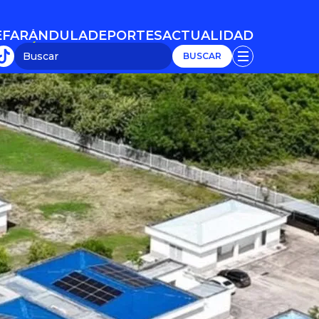
E
FARÁNDULA
DEPORTES
ACTUALIDAD
E
FARÁNDULA
DEPORTES
ACTUALIDAD