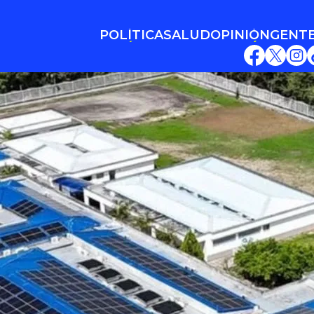
POLÍTICA
SALUD
OPINIÓN
GENT
POLÍTICA
SALUD
OPINIÓN
GENT