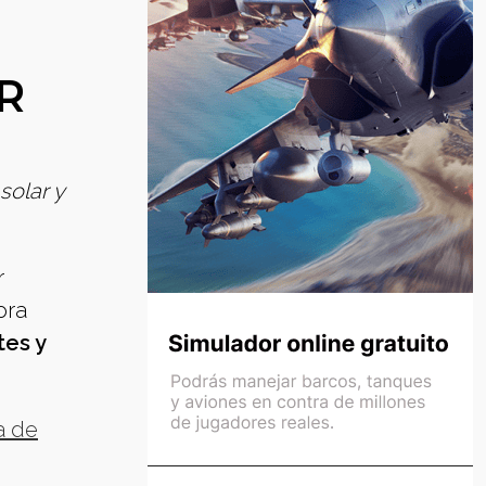
R
solar y
r
ora
tes y
a de