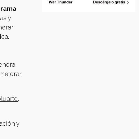
ograma
as y
nerar
ica.
genera
 mejorar
luarte,
ación y