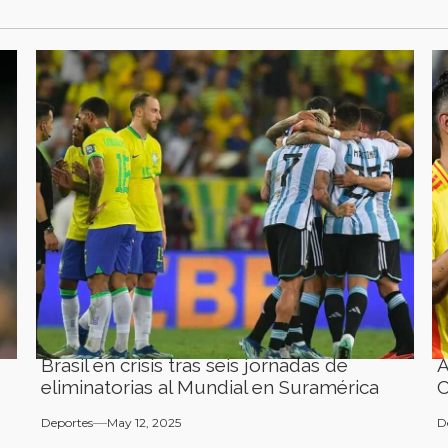
Brasil en crisis tras seis jornadas de
A
eliminatorias al Mundial en Suramérica
Deportes
May 12, 2025
D