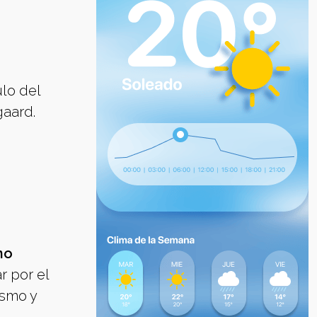
ulo del
gaard.
no
r por el
ismo y