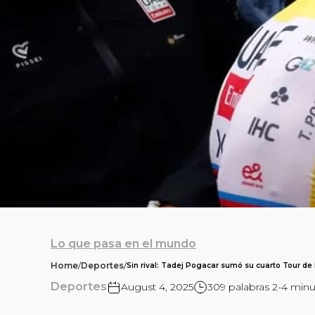
Lo que pasa en el mundo
Home
/
Deportes
/
Sin rival: Tadej Pogacar sumó su cuarto Tour de 
Deportes
August 4, 2025
309 palabras 2-4 min