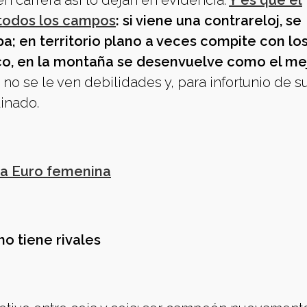
n carrera así lo dejan en evidencia.
Y es que el
 todos los campos
: si viene una contrareloj, se
a; en territorio plano a veces compite con lo
oco, en la montaña se desenvuelve como el me
no se le ven debilidades y, para infortunio de s
linado.
la Euro femenina
no tiene rivales