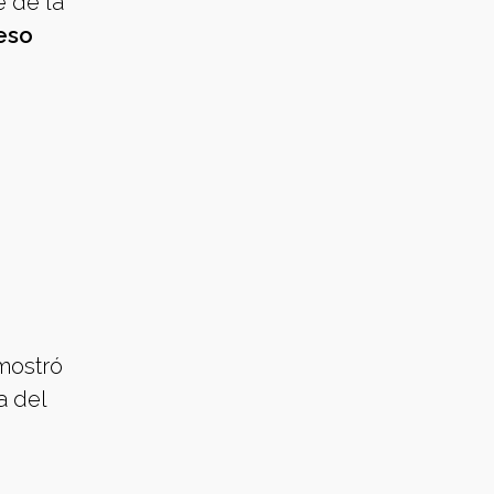
e de la
eso
mostró
a del