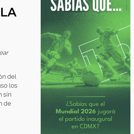
 LA
ear
ón del
so los
n sin
n de