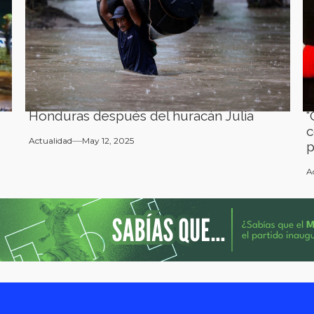
Honduras después del huracán Julia
“
c
Actualidad
May 12, 2025
p
A