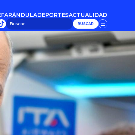
E
FARÁNDULA
DEPORTES
ACTUALIDAD
E
FARÁNDULA
DEPORTES
ACTUALIDAD