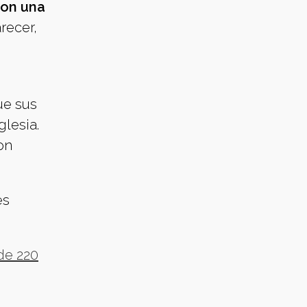
con una
recer,
ue sus
glesia.
on
es
de 220