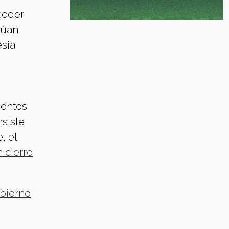
ceder
núan
esia
ientes
nsiste
, el
 cierre
obierno