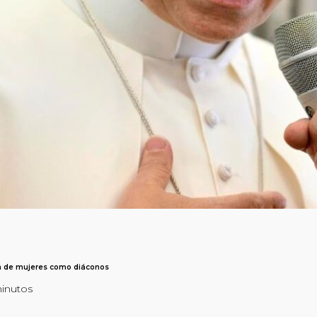
n de mujeres como diáconos
minutos