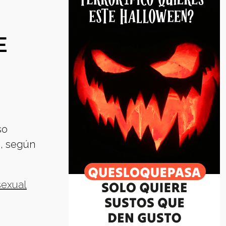
E
so
n, según
sexual