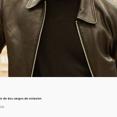
do de dos cargos de violación
tos