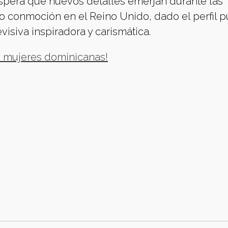
 espera que nuevos detalles emerjan durante las
 conmoción en el Reino Unido, dado el perfil p
visiva inspiradora y carismática.
as mujeres dominicanas!