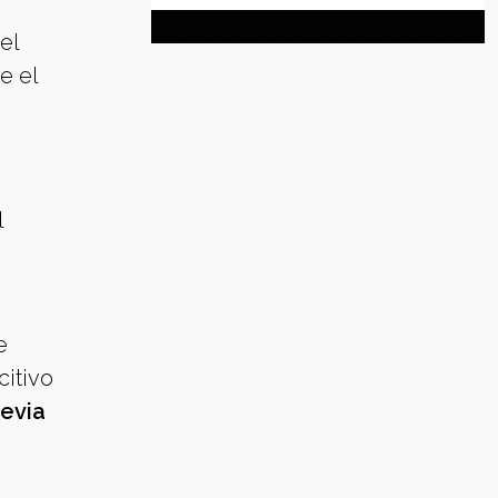
el
e el
l
e
citivo
revia