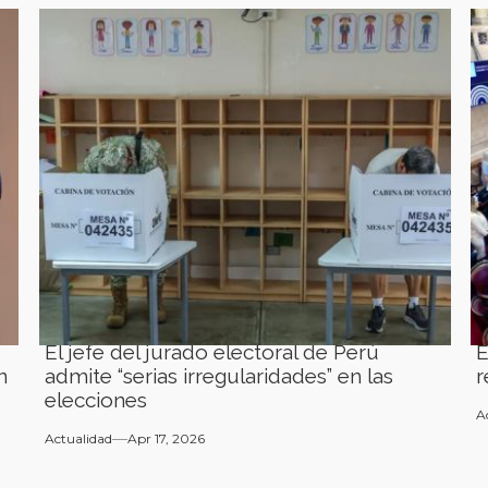
El jefe del jurado electoral de Perú
E
n
admite “serias irregularidades” en las
r
elecciones
A
Actualidad
Apr 17, 2026