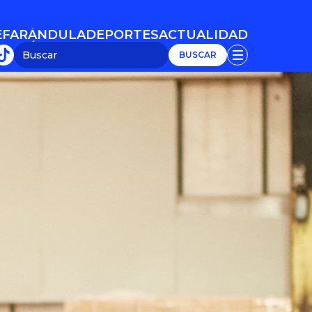
E
FARÁNDULA
DEPORTES
ACTUALIDAD
E
FARÁNDULA
DEPORTES
ACTUALIDAD